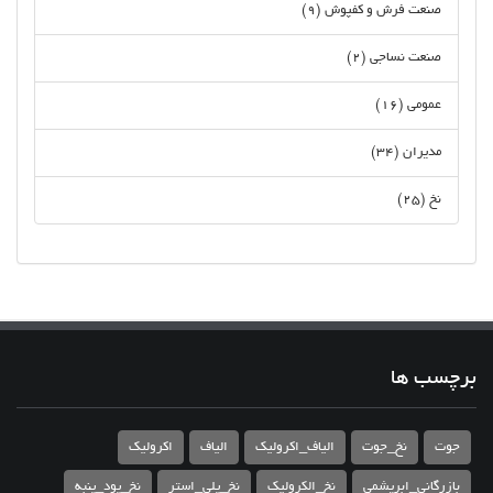
صنعت فرش و کفپوش (9)
صنعت نساجی (2)
عمومی (16)
مدیران (34)
نخ (25)
برچسب ها
جوت
نخ_جوت
الیاف_اکرولیک
الیاف
اکرولیک
بازرگانی_ابریشمی
نخ_الکرولیک
نخ_پلی_استر
نخ_پود_پنبه